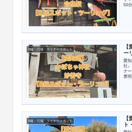
50分 
【
B級・穴場・マイナースポット
ー
愛知
社』
ナー
豊明I
【
B級・穴場・マイナースポット
ト