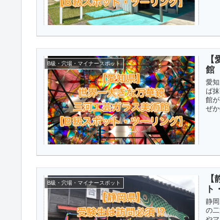
【
B級・穴場・マイナースポット
館
愛知
ば抹
館が
ぜか
【
B級・穴場・マイナースポット
ト
静岡
の二
やマ