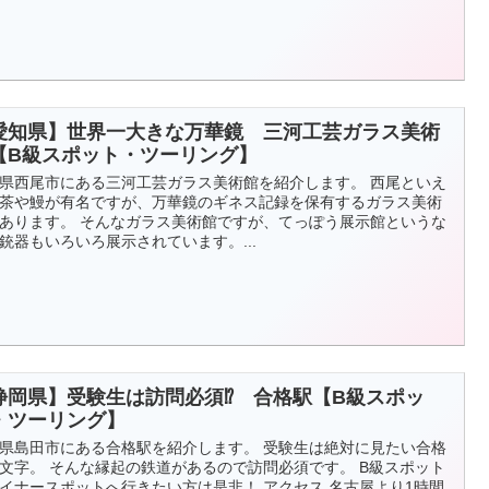
愛知県】世界一大きな万華鏡 三河工芸ガラス美術
【B級スポット・ツーリング】
県西尾市にある三河工芸ガラス美術館を紹介します。 西尾といえ
茶や鰻が有名ですが、万華鏡のギネス記録を保有するガラス美術
あります。 そんなガラス美術館ですが、てっぽう展示館というな
銃器もいろいろ展示されています。...
静岡県】受験生は訪問必須⁉ 合格駅【B級スポッ
・ツーリング】
県島田市にある合格駅を紹介します。 受験生は絶対に見たい合格
文字。 そんな縁起の鉄道があるので訪問必須です。 B級スポット
イナースポットへ行きたい方は是非！ アクセス 名古屋より1時間