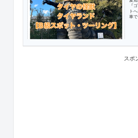
愛知
『ゴ
トへ
車で1
スポ