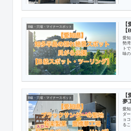
【
B級・穴場・マイナースポット
【
愛知
勢湾
トで
味の
【
B級・穴場・マイナースポット
夢
愛知
ダー
ョコ
るこ