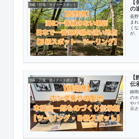
【
B級・穴場・マイナースポット
の
長野
まれ
くな
が、
【
B級・穴場・マイナースポット
伝
静岡
のホ
やバ
示さ