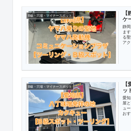
【
B級・穴場・マイナースポット
ケ
静岡
ます
る聖
アク
【
B級・穴場・マイナースポット
ッ
愛知
屋と
ュー
おす