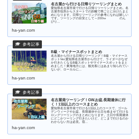
名古屋から行ける日帰りツーリングまとめ
愛知県名古屋市発で行ける日帰りツーリングまとめ。名
古屋市役所からスタートでの距離で県ごとに分けたまと
めになります。日帰りツーリングの参考になれば嬉しい
です。ツーリングの目安として～200㎞ のん
びり...
ha-yan.com
B級・マイナースポットまとめ
名古屋から行ける日帰りツーリング！B級・マイナース
ポットVer.愛知県名古屋市から行けて、ライダーがなぜ
か行きたくなるB級スポットやマイナースポットをまと
めました！東海地方には、観光客にはあまり知られてい
ないが、ローカルに...
ha-yan.com
名古屋発ツーリング！GW.お盆.長期連休に行
く！1泊以上のコースまとめ
愛知県名古屋市発で行ける1泊以上のコースで、ゴール
デンウィークやお盆、長期連休や土日を絡ませて行ける
ロングツーリングのまとめになります。土日や長期連休
にどこかツーリング行きたいけど、どこまで行けるのか
わからない方は必見。宿...
ha-yan.com