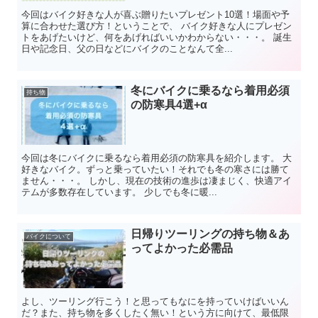
今回はバイク好きな人が喜ぶ贈りたいプレゼント10選！場面や予
算に合わせた選び方！ということで、 バイク好きな人にプレゼン
トをあげたいけど、何をあげればいいかわからない・・・。 誕生
日や記念日、父の日などにバイクのことなんて全...
冬にバイクに乗るなら着用必須
持ち物
の防寒具4選+α
今回は冬にバイクに乗るなら着用必須の防寒具を紹介します。 大
好きなバイク。ずっと乗っていたい！それでも冬の寒さには勝て
ません・・・。 しかし、現在の技術の進歩は凄まじく、快適アイ
テムが多数存在しています。 少しでも冬に暖...
日帰りツーリングの持ち物＆あ
バイクについて
ってよかった必需品
よし、ツーリング行こう！と思ってもなにを持っていけばいいん
だ？また、持ち物を多くしたく無い！という方に向けて、最低限