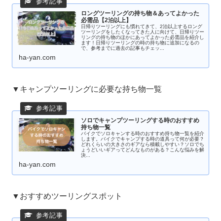
ロングツーリングの持ち物＆あってよかった
必需品【2泊以上】
日帰りツーリングにも慣れてきて、2泊以上するロング
ツーリングをしたくなってきた人に向けて、日帰りツー
リングの持ち物のほかにあってよかった必需品を紹介し
ます！日帰りツーリングの時の持ち物に追加になるの
で、参考までに過去の記事もチェッ...
ha-yan.com
▼キャンプツーリングに必要な持ち物一覧
ソロでキャンプツーリングする時のおすすめ
持ち物一覧
バイクでソロキャンする時のおすすめ持ち物一覧を紹介
します。バイクでキャンプする時の道具って何が必要？
どれくらいの大きさのギアなら積載しやすい？ソロでち
ょうどいいギアってどんなものがある？こんな悩みを解
決...
ha-yan.com
▼おすすめツーリングスポット