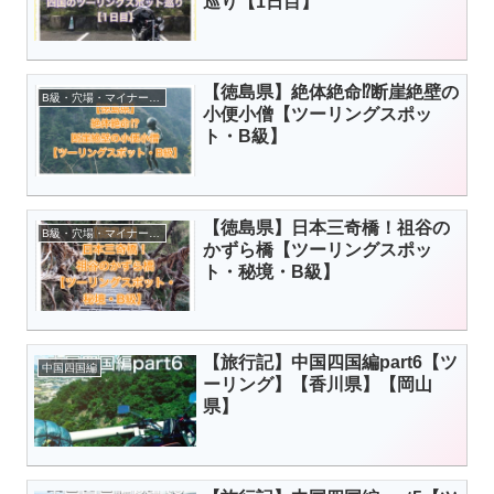
巡り【1日目】
【徳島県】絶体絶命⁉︎断崖絶壁の
B級・穴場・マイナースポット
小便小僧【ツーリングスポッ
ト・B級】
【徳島県】日本三奇橋！祖谷の
B級・穴場・マイナースポット
かずら橋【ツーリングスポッ
ト・秘境・B級】
【旅行記】中国四国編part6【ツ
中国四国編
ーリング】【香川県】【岡山
県】