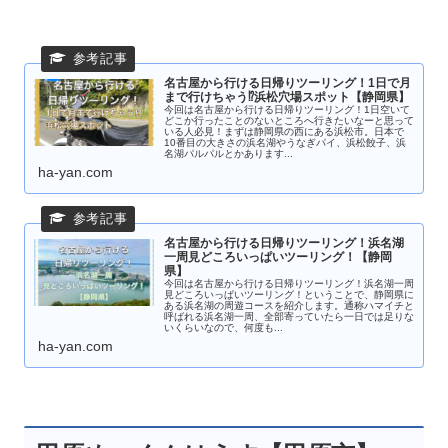
名古屋から行ける日帰りツーリング！1日で月
まで行けちゃう⁉浜松穴場スポット【静岡県】
今回は名古屋から行ける日帰りツーリング！1日空いて
どこか行ったことのないところへ行きたいなーと思って
いる人必見！まずは静岡県の西にある浜松市。日本で
10番目の大きさの浜名湖やうなぎパイ、浜松餃子、浜
名湖パルパルとかあります...
ha-yan.com
名古屋から行ける日帰りツーリング！浜名湖
一周見どころいっぱいツーリング！【静岡
県】
今回は名古屋から行ける日帰りツーリング！浜名湖一周
見どころいっぱいツーリング！ということで、静岡県に
ある浜名湖の周遊コースを紹介します。通称ハマイチと
呼ばれる浜名湖一周、全部寄っていたら一日では足りな
いくらいなので、何度も...
ha-yan.com