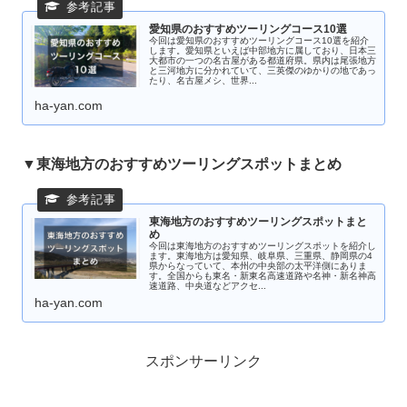
愛知県のおすすめツーリングコース10選
今回は愛知県のおすすめツーリングコース10選を紹介
します。愛知県といえば中部地方に属しており、日本三
大都市の一つの名古屋がある都道府県。県内は尾張地方
と三河地方に分かれていて、三英傑のゆかりの地であっ
たり、名古屋メシ、世界...
ha-yan.com
▼東海地方のおすすめツーリングスポットまとめ
東海地方のおすすめツーリングスポットまと
め
今回は東海地方のおすすめツーリングスポットを紹介し
ます。東海地方は愛知県、岐阜県、三重県、静岡県の4
県からなっていて、本州の中央部の太平洋側にありま
す。全国からも東名・新東名高速道路や名神・新名神高
速道路、中央道などアクセ...
ha-yan.com
スポンサーリンク