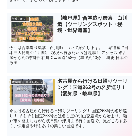
【岐阜県】合掌造り集落 白川
定番スポット
郷【ツーリングスポット・秘
境・世界遺産】
今回は合掌造り集落、白川郷について紹介します。 世界遺産で日
本三大秘境の白川郷。 秘境へ行きたい方は是非！ アクセス 名古
屋から約2時間半 荘川IC→国道158号（車で約40分） 概要 日本の
原風...
名古屋から行ける日帰りツーリ
名古屋発日帰りスポット
ング！国道363号の名所巡り！
【愛知県・岐阜県】
今回は名古屋から行ける日帰りツーリング！ 国道363号の名所巡
り！ そもそも国道363号とは名古屋の引山交差点から始まり、瀬
戸市を経由しながら岐阜県中津川まで行く国道で、見どころも多
く、快走路や峠もありの楽しい国道です。 ...