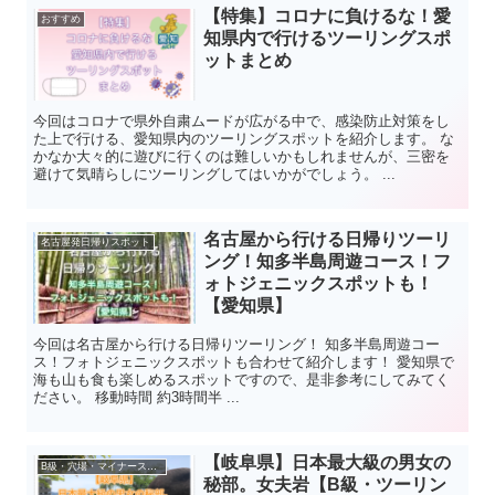
【特集】コロナに負けるな！愛
おすすめ
知県内で行けるツーリングスポ
ットまとめ
今回はコロナで県外自粛ムードが広がる中で、感染防止対策をし
た上で行ける、愛知県内のツーリングスポットを紹介します。 な
かなか大々的に遊びに行くのは難しいかもしれませんが、三密を
避けて気晴らしにツーリングしてはいかがでしょう。 ...
名古屋から行ける日帰りツーリ
名古屋発日帰りスポット
ング！知多半島周遊コース！フ
ォトジェニックスポットも！
【愛知県】
今回は名古屋から行ける日帰りツーリング！ 知多半島周遊コー
ス！フォトジェニックスポットも合わせて紹介します！ 愛知県で
海も山も食も楽しめるスポットですので、是非参考にしてみてく
ださい。 移動時間 約3時間半 ...
【岐阜県】日本最大級の男女の
B級・穴場・マイナースポット
秘部。女夫岩【B級・ツーリン