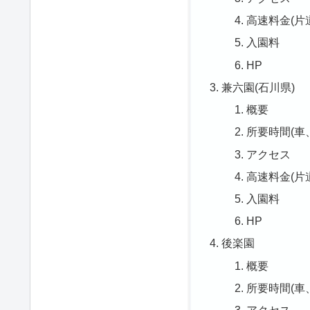
高速料金(片
入園料
HP
兼六園(石川県)
概要
所要時間(車
アクセス
高速料金(片
入園料
HP
後楽園
概要
所要時間(車