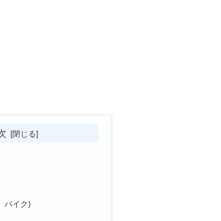
次
、バイク)