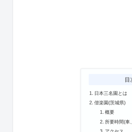
目
日本三名園とは
偕楽園(茨城県)
概要
所要時間(車
アクセス