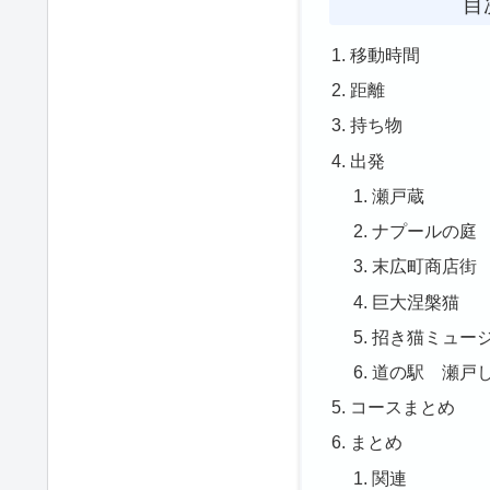
目
移動時間
距離
持ち物
出発
瀬戸蔵
ナプールの庭
末広町商店街
巨大涅槃猫
招き猫ミュー
道の駅 瀬戸
コースまとめ
まとめ
関連