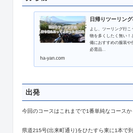
日帰りツーリング
よし、ツーリング行こ
物を多くしたく無い！
備におすすめの服装や
必需品...
ha-yan.com
出発
今回のコースはこれまでで1番単純なコースか
県道215号(出来町通り)をひたすら東に1本で