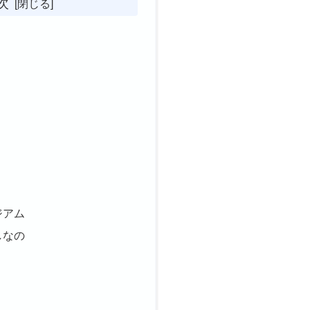
次
ジアム
しなの