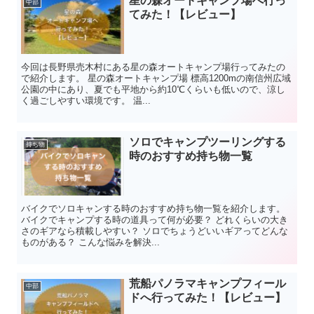
星の森オートキャンプ場へ行っ
中部
てみた！【レビュー】
今回は長野県売木村にある星の森オートキャンプ場行ってみたの
で紹介します。 星の森オートキャンプ場 標高1200mの南信州広域
公園の中にあり、夏でも平地から約10℃くらいも低いので、涼し
く過ごしやすい環境です。 温...
ソロでキャンプツーリングする
持ち物
時のおすすめ持ち物一覧
バイクでソロキャンする時のおすすめ持ち物一覧を紹介します。
バイクでキャンプする時の道具って何が必要？ どれくらいの大き
さのギアなら積載しやすい？ ソロでちょうどいいギアってどんな
ものがある？ こんな悩みを解決...
荒船パノラマキャンプフィール
中部
ドへ行ってみた！【レビュー】