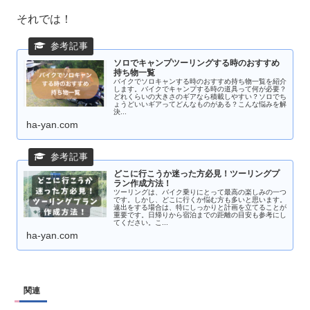
それでは！
ソロでキャンプツーリングする時のおすすめ
持ち物一覧
バイクでソロキャンする時のおすすめ持ち物一覧を紹介
します。バイクでキャンプする時の道具って何が必要？
どれくらいの大きさのギアなら積載しやすい？ソロでち
ょうどいいギアってどんなものがある？こんな悩みを解
決...
ha-yan.com
どこに行こうか迷った方必見！ツーリングプ
ラン作成方法！
ツーリングは、バイク乗りにとって最高の楽しみの一つ
です。しかし、どこに行くか悩む方も多いと思います。
遠出をする場合は、特にしっかりと計画を立てることが
重要です。日帰りから宿泊までの距離の目安も参考にし
てください。こ...
ha-yan.com
関連