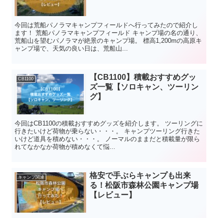
今回は荒船パノラマキャンプフィールドへ行ってみたので紹介し
ます！ 荒船パノラマキャンプフィールド キャンプ場の名の通り、
荒船山を望むパノラマが絶景のキャンプ場。 標高1,200mの高原キ
ャンプ場で、天気の良い日は、荒船山...
【CB1100】積載おすすめグッ
CB1100
ズ一覧【ソロキャン、ツーリン
グ】
今回はCB1100の積載おすすめグッズを紹介します。 ツーリングに
行きたいけど荷物が乗らない・・・。 キャンプツーリング行きた
いけど道具を積めない・・・。 ノーマルのままだと積載量が限ら
れてなかなか荷物が積めなくて悩...
格安で手ぶらキャンプも出来
キャンプ関連
る！松阪市森林公園キャンプ場
【レビュー】