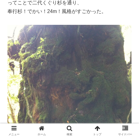
ってことで二代くぐり杉を通り、
奉行杉！でかい！24m！風格がすごかった。
メニュー
ホーム
検索
トップ
サイドバー