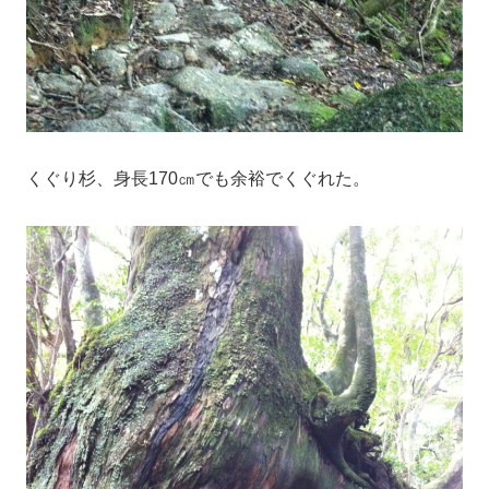
くぐり杉、身長170㎝でも余裕でくぐれた。