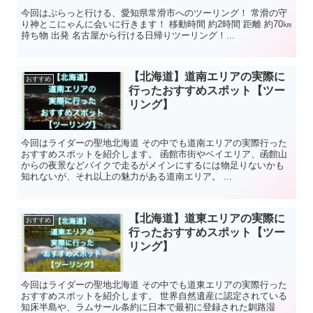
今回はぷらっと行ける、愛知県常滑市へのツーリング！ 常滑の守
り神とこにゃんに会いに行きます！ 移動時間 約2時間 距離 約70㎞
持ち物 出発 名古屋から行ける日帰りツーリング！...
【北海道】道南エリアの実際に
おすすめ
行ったおすすめスポット【ツー
リング】
今回はライダーの聖地北海道 その中でも道南エリアの実際行った
おすすめスポットを紹介します。 函館市街やベイエリア、函館山
からの夜景などバイクで走るがメインにするには物足りないかも
知れないが、それ以上の魅力がある道南エリア。 ...
【北海道】道東エリアの実際に
おすすめ
行ったおすすめスポット【ツー
リング】
今回はライダーの聖地北海道 その中でも道東エリアの実際行った
おすすめスポットを紹介します。 世界自然遺産に認定されている
知床半島や、ラムサール条約に日本で最初に登録された釧路湿