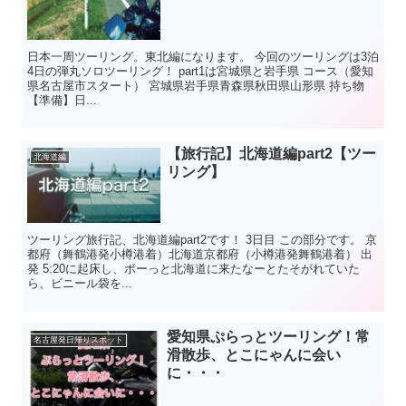
日本一周ツーリング。東北編になります。 今回のツーリングは3泊
4日の弾丸ソロツーリング！ part1は宮城県と岩手県 コース（愛知
県名古屋市スタート） 宮城県岩手県青森県秋田県山形県 持ち物
【準備】日...
【旅行記】北海道編part2【ツー
北海道編
リング】
ツーリング旅行記、北海道編part2です！ 3日目 この部分です。 京
都府（舞鶴港発小樽港着）北海道京都府（小樽港発舞鶴港着） 出
発 5:20に起床し、ボーっと北海道に来たなーとたそがれていた
ら、ビニール袋を...
愛知県ぷらっとツーリング！常
名古屋発日帰りスポット
滑散歩、とこにゃんに会い
に・・・