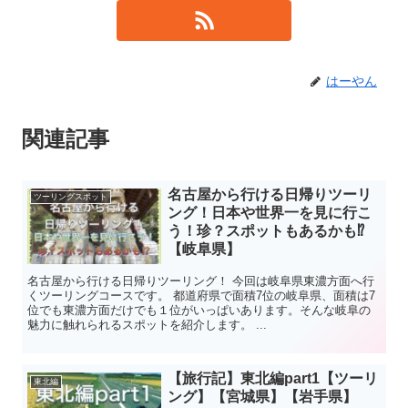
はーやん
関連記事
名古屋から行ける日帰りツーリ
ツーリングスポット
ング！日本や世界一を見に行こ
う！珍？スポットもあるかも⁉︎
【岐阜県】
名古屋から行ける日帰りツーリング！ 今回は岐阜県東濃方面へ行
くツーリングコースです。 都道府県で面積7位の岐阜県、面積は7
位でも東濃方面だけでも１位がいっぱいあります。そんな岐阜の
魅力に触れられるスポットを紹介します。 ...
【旅行記】東北編part1【ツーリ
東北編
ング】【宮城県】【岩手県】