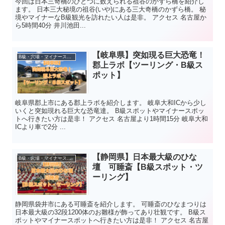
今回は日本三奇橋のひとつに数えられる祖谷のかずら橋を紹介し
ます。 日本三大秘境の祖谷(いや)にある三大奇橋のかずら橋。 秘
境やマイナーなB級観光を訪れたい人は是非。 アクセス 名古屋か
ら5時間40分 井川池田...
【岐阜県】突如現る巨大恐竜！
B級・穴場・マイナースポット
郡上ラボ【ツーリング・B級ス
ポット】
岐阜県郡上市にある郡上ラボを紹介します。 岐阜大和ICから少し
いくと突如現れる巨大な恐竜達。 B級スポットやマイナースポッ
トへ行きたい方は是非！ アクセス 名古屋より1時間15分 岐阜大和
ICより車で2分 ...
【静岡県】日本最大級のひな
B級・穴場・マイナースポット
壇 可睡斎【B級スポット・ツ
ーリング】
静岡県袋井市にある可睡斎を紹介します。 可睡斎のひなまつりは
日本最大級の32段1200体のお雛様が飾ってあり壮観です。 B級ス
ポットやマイナースポットへ行きたい方は是非！ アクセス 名古屋