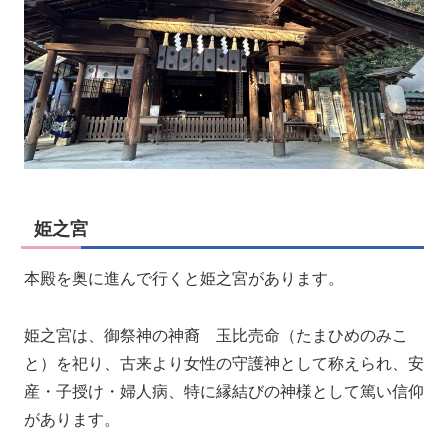
姫之宮
本殿を奥に進んで行くと姫之宮があります。
姫之宮は、御祭神の神裔 玉比売命（たまひめのみこ
と）を祀り、古来より女性の守護神として称えられ、安
産・子授け・婦人病、特に縁結びの神様として篤い信仰
があります。