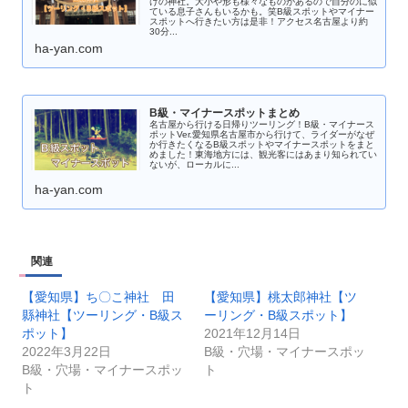
けの神社。大小や形も様々なものがあるので自分のに似
ている息子さんもいるかも。笑B級スポットやマイナー
スポットへ行きたい方は是非！アクセス名古屋より約
30分...
ha-yan.com
B級・マイナースポットまとめ
名古屋から行ける日帰りツーリング！B級・マイナース
ポットVer.愛知県名古屋市から行けて、ライダーがなぜ
か行きたくなるB級スポットやマイナースポットをまと
めました！東海地方には、観光客にはあまり知られてい
ないが、ローカルに...
ha-yan.com
関連
【愛知県】ち〇こ神社 田
【愛知県】桃太郎神社【ツ
縣神社【ツーリング・B級ス
ーリング・B級スポット】
ポット】
2021年12月14日
2022年3月22日
B級・穴場・マイナースポッ
B級・穴場・マイナースポッ
ト
ト