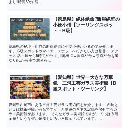
より1時間30分 袋...
【徳島県】絶体絶命⁉︎断崖絶壁の
B級・穴場・マイナースポット
小便小僧【ツーリングスポッ
ト・B級】
徳島県の秘境・祖谷の断崖絶壁に小便小僧がいるので紹介しま
す。 B級スポットやマイナースポットへ行きたい方は是非！ アク
セス 名古屋から5時間30分 井川池田IC→国道32号→県道32号を道
なり(ICから車で30分程...
【愛知県】世界一大きな万華
B級・穴場・マイナースポット
鏡 三河工芸ガラス美術館【B
級スポット・ツーリング】
愛知県西尾市にある三河工芸ガラス美術館を紹介します。 西尾と
いえば抹茶や鰻が有名ですが、万華鏡のギネス記録を保有するガ
ラス美術館があります。 そんなガラス美術館ですが、てっぽう展
示館というなぜか銃器もいろいろ展示されています。...