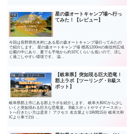
星の森オートキャンプ場へ行っ
中部
てみた！【レビュー】
今回は長野県売木村にある星の森オートキャンプ場行ってみたの
で紹介します。 星の森オートキャンプ場 標高1200mの南信州広域
公園の中にあり、夏でも平地から約10℃くらいも低いので、涼し
く過ごしやすい環境です。 温...
【岐阜県】突如現る巨大恐竜！
B級・穴場・マイナースポット
郡上ラボ【ツーリング・B級ス
ポット】
岐阜県郡上市にある郡上ラボを紹介します。 岐阜大和ICから少し
いくと突如現れる巨大な恐竜達。 B級スポットやマイナースポッ
トへ行きたい方は是非！ アクセス 名古屋より1時間15分 岐阜大和
ICより車で2分 ...