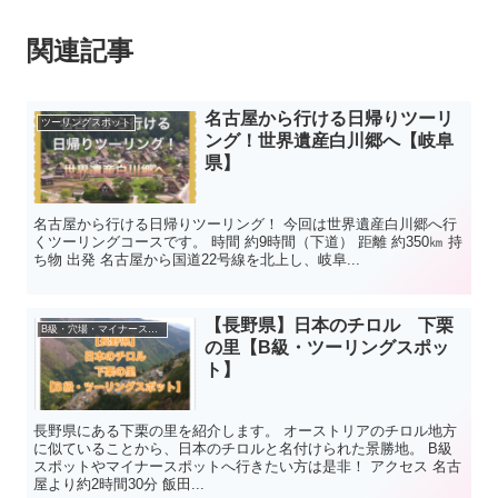
関連記事
名古屋から行ける日帰りツーリ
ツーリングスポット
ング！世界遺産白川郷へ【岐阜
県】
名古屋から行ける日帰りツーリング！ 今回は世界遺産白川郷へ行
くツーリングコースです。 時間 約9時間（下道） 距離 約350㎞ 持
ち物 出発 名古屋から国道22号線を北上し、岐阜...
【長野県】日本のチロル 下栗
B級・穴場・マイナースポット
の里【B級・ツーリングスポッ
ト】
長野県にある下栗の里を紹介します。 オーストリアのチロル地方
に似ていることから、日本のチロルと名付けられた景勝地。 B級
スポットやマイナースポットへ行きたい方は是非！ アクセス 名古
屋より約2時間30分 飯田...