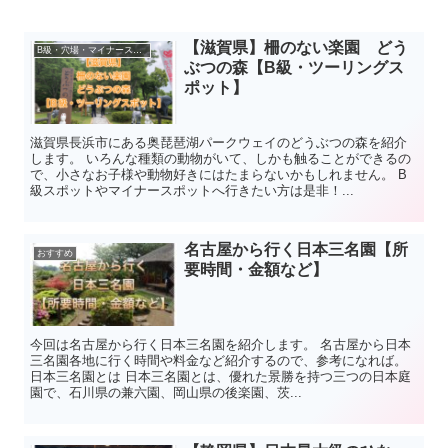
【滋賀県】柵のない楽園 どう
B級・穴場・マイナースポット
ぶつの森【B級・ツーリングス
ポット】
滋賀県長浜市にある奥琵琶湖パークウェイのどうぶつの森を紹介
します。 いろんな種類の動物がいて、しかも触ることができるの
で、小さなお子様や動物好きにはたまらないかもしれません。 B
級スポットやマイナースポットへ行きたい方は是非！...
名古屋から行く日本三名園【所
おすすめ
要時間・金額など】
今回は名古屋から行く日本三名園を紹介します。 名古屋から日本
三名園各地に行く時間や料金など紹介するので、参考になれば。
日本三名園とは 日本三名園とは、優れた景勝を持つ三つの日本庭
園で、石川県の兼六園、岡山県の後楽園、茨...