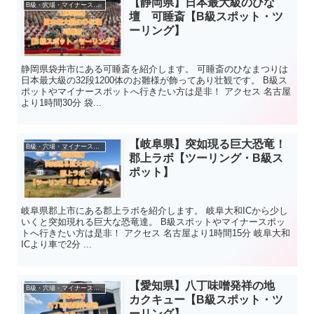
【静岡県】日本最大級のひな
B級・穴場・マイナースポット
壇 可睡斎【B級スポット・ツ
ーリング】
静岡県袋井市にある可睡斎を紹介します。 可睡斎のひなまつりは
日本最大級の32段1200体のお雛様が飾ってあり壮観です。 B級ス
ポットやマイナースポットへ行きたい方は是非！ アクセス 名古屋
より1時間30分 袋...
【岐阜県】突如現る巨大恐竜！
B級・穴場・マイナースポット
郡上ラボ【ツーリング・B級ス
ポット】
岐阜県郡上市にある郡上ラボを紹介します。 岐阜大和ICから少し
いくと突如現れる巨大な恐竜達。 B級スポットやマイナースポッ
トへ行きたい方は是非！ アクセス 名古屋より1時間15分 岐阜大和
ICより車で2分 ...
【愛知県】八丁味噌発祥の地
B級・穴場・マイナースポット
カクキュー【B級スポット・ツ
ーリング】