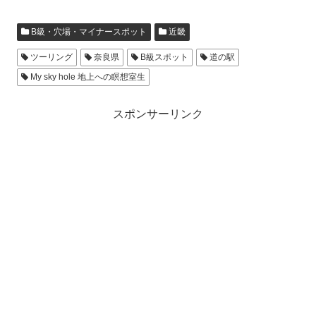
B級・穴場・マイナースポット
近畿
ツーリング
奈良県
B級スポット
道の駅
My sky hole 地上への瞑想室生
スポンサーリンク