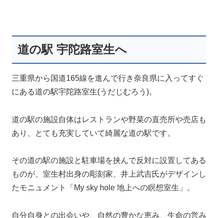
道の駅 宇陀路室生へ
三重県から国道165線を進んで行き奈良県に入ってすぐ
にある道の駅宇陀路室生(うだじむろう)。
道の駅の施設自体はレストランや野菜の直売所や売店も
あり、とても充実していて綺麗な道の駅です。
その道の駅の施設と駐車場を挟んで反対に設置してある
ものが、室生村出身の彫刻家、井上武吉氏がデザインし
たモニュメント「My sky hole 地上への瞑想室生」。
自分自身との出会いや、自然の豊かな恵み、生命の営み