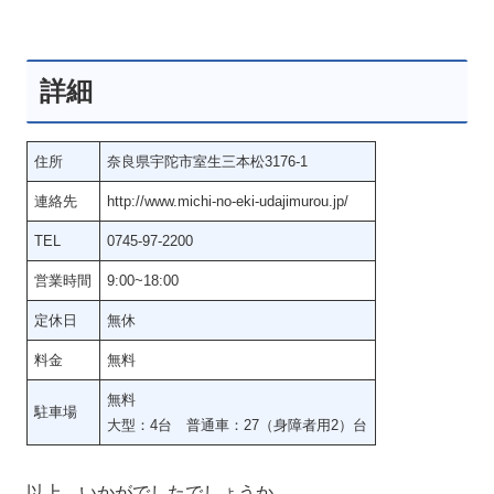
詳細
住所
奈良県宇陀市室生三本松3176-1
連絡先
http://www.michi-no-eki-udajimurou.jp/
TEL
0745-97-2200
営業時間
9:00~18:00
定休日
無休
料金
無料
無料
駐車場
大型：4台 普通車：27（身障者用2）台
以上、いかがでしたでしょうか。